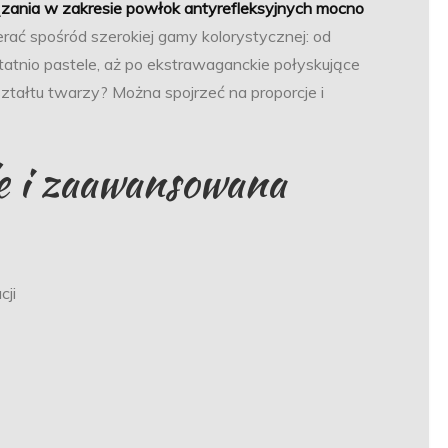
zania w zakresie powłok antyrefleksyjnych mocno
ać spośród szerokiej gamy kolorystycznej: od
atnio pastele, aż po ekstrawaganckie połyskujące
ztałtu twarzy? Można spojrzeć na proporcje i
e i zaawansowana
cji