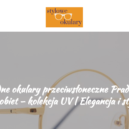
Stylowe Okulary
Stylowe Okulary
e okulary przeciwsłoneczne Prad
obiet – kolekcja UV | Elegancja i st