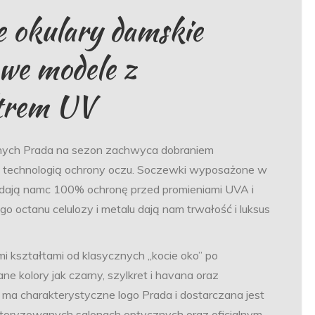
 okulary damskie
we modele z
trem UV
nych Prada na sezon zachwyca dobraniem
echnologią ochrony oczu. Soczewki wyposażone w
, dają namc 100% ochronę przed promieniami UVA i
ctanu celulozy i metalu dają nam trwałość i luksus
i kształtami od klasycznych „kocie oko” po
 kolory jak czarny, szylkret i havana oraz
ma charakterystyczne logo Prada i dostarczana jest
autoryzowanych salonach optycznych oraz oficjalnym