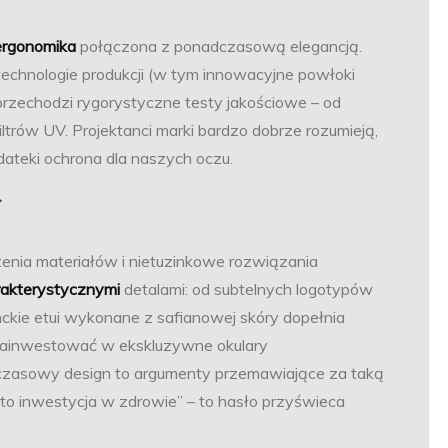
ergonomika
połączona z ponadczasową elegancją.
echnologie produkcji (w tym innowacyjne powłoki
 przechodzi rygorystyczne testy jakościowe – od
trów UV. Projektanci marki bardzo dobrze rozumieją,
dateki ochrona dla naszych oczu.
enia materiałów i nietuzinkowe rozwiązania
rakterystycznymi
detalami: od subtelnych logotypów
nckie etui wykonane z safianowej skóry dopełnia
 zainwestować w ekskluzywne okulary
czasowy design to argumenty przemawiające za taką
to inwestycja w zdrowie” – to hasło przyświeca