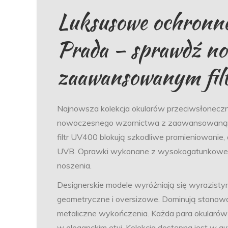
Luksusowe ochronne
Prada – sprawdź no
zaawansowanym fil
Najnowsza kolekcja okularów przeciwsłonecz
nowoczesnego wzornictwa z zaawansowaną t
filtr UV400 blokują szkodliwe promieniowanie
UVB. Oprawki wykonane z wysokogatunkowego o
noszenia.
Designerskie modele wyróżniają się wyrazistym
geometryczne i oversizowe. Dominują stonowane
metaliczne wykończenia. Każda para okularów 
w eleganckim etui. Kolekcja dostępna jest w 