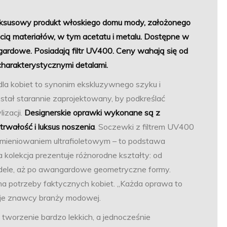
luksusowy produkt włoskiego domu mody, założonego
cią materiałów, w tym acetatu i metalu. Dostępne w
ardowe. Posiadają filtr UV400. Ceny wahają się od
charakterystycznymi detalami.
la kobiet to synonim ekskluzywnego szyku i
stał starannie zaprojektowany, by podkreślać
izacji.
Designerskie oprawki wykonane są z
 trwałość i luksus noszenia
. Soczewki z filtrem UV400
mieniowaniem ultrafioletowym – to podstawa
kolekcja prezentuje różnorodne kształty: od
odele, aż po awangardowe geometryczne formy.
na potrzeby faktycznych kobiet. „Każda oprawa to
ją je znawcy branży modowej.
tworzenie bardzo lekkich, a jednocześnie