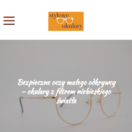
Skip
to
content
Stylowe
Stylowe Okulary
Okulary
Bezpieczne oczy małego odkrywcy
– okulary z filtrem niebieskiego
światła